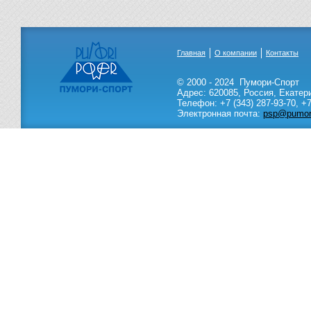
Главная
О компании
Контакты
© 2000 - 2024
Пумори-Спорт
Адрес:
620085
,
Россия
,
Екатер
Телефон:
+7 (343) 287-93-70,
+7
Электронная почта:
psp@pumori