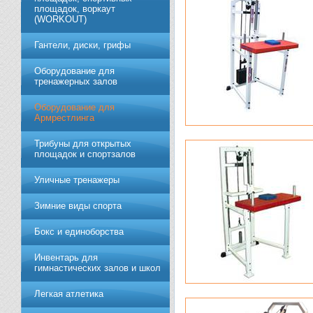
площадок, воркаут
(WORKOUT)
Гантели, диски, грифы
Обoрудoвание для
трeнажерных залoв
Оборудование для
Армрестлинга
Трибуны для открытых
площадок и спортзалов
Уличные тренажеры
Зимние виды спорта
Бокс и единоборства
Инвентарь для
гимнастических залов и школ
Легкая атлетика