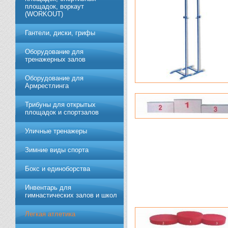
площадок, воркаут
(WORKOUT)
Гантели, диски, грифы
Обoрудoвание для
трeнажерных залoв
Оборудование для
Армрестлинга
Трибуны для открытых
площадок и спортзалов
Уличные тренажеры
Зимние виды спорта
Бокс и единоборства
Инвентарь для
гимнастических залов и школ
Легкая атлетика