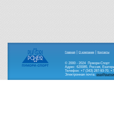
Главная
О компании
Контакты
© 2000 - 2024
Пумори-Спорт
Адрес:
620085
,
Россия
,
Екатер
Телефон:
+7 (343) 287-93-70,
+7
Электронная почта:
psp@pumori