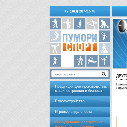
+7 (343) 287-93-70
ДРУГ
Главна
Продукция для производства,
/ Друг
машиностроения и бизнеса
Благоустройство
Игровые виды спорта
Оборудование для детских
площадок, спортивных