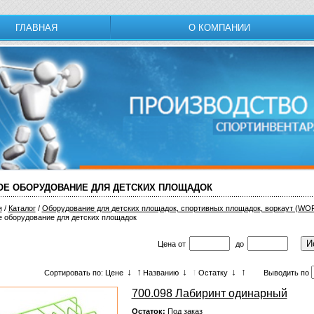
ГЛАВНАЯ
О КОМПАНИИ
ОЕ ОБОРУДОВАНИЕ ДЛЯ ДЕТСКИХ ПЛОЩАДОК
я
/
Каталог
/
Оборудование для детских площадок, спортивных площадок, воркаут (W
ое оборудование для детских площадок
Цена
от
до
↓
↑
↓
↑
↓
↑
Сортировать по: Цене
Названию
Остатку
Выводить по
700.098 Лабиринт одинарный
Остаток:
Под заказ