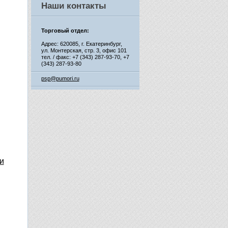
Наши контакты
Торговый отдел:
Адрес: 620085, г. Екатеринбург,
ул. Монтерская, стр. 3, офис 101
тел. / факс: +7 (343) 287-93-70,
+7
(343) 287-93-80
psp@pumori.ru
и