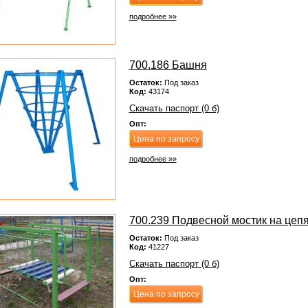
подробнее »»
700.186 Башня
Остаток:
Под заказ
Код:
43174
Скачать паспорт (0 б)
Опт:
Цена по запросу
подробнее »»
700.239 Подвесной мостик на цеп
Остаток:
Под заказ
Код:
41227
Скачать паспорт (0 б)
Опт:
Цена по запросу