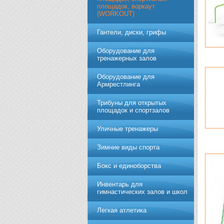
площадок, воркаут
(WORKOUT)
Гантели, диски, грифы
Обoрудoвание для
трeнажерных залoв
Оборудование для
Армрестлинга
Трибуны для открытых
площадок и спортзалов
Уличные тренажеры
Зимние виды спорта
Бокс и единоборства
Инвентарь для
гимнастических залов и школ
Легкая атлетика