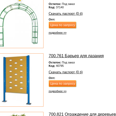
Остаток:
Под заказ
Код:
37140
Скачать паспорт (0 б)
Опт:
Цена по запросу
подробнее »»
700.761 Барьер для лазания
Остаток:
Под заказ
Код:
40795
Скачать паспорт (0 б)
Опт:
Цена по запросу
подробнее »»
700.821 Ограждение для деревьев