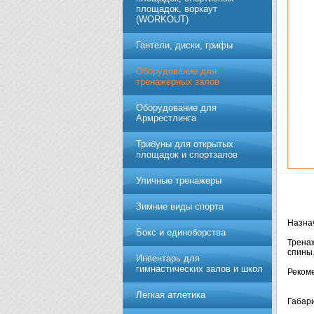
площадок, воркаут
(WORKOUT)
Гантели, диски, грифы
Обoрудoвание для
трeнажерных залoв
Оборудование для
Армрестлинга
Трибуны для открытых
площадок и спортзалов
Уличные тренажеры
Зимние виды спорта
Назна
Бокс и единоборства
Тренаж
спины
Инвентарь для
гимнастических залов и школ
Рекоме
Легкая атлетика
Габари