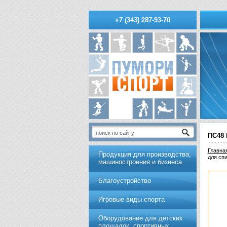
+7 (343) 287-93-70
ПС48
Главна
Продукция для производства,
для спи
машиностроения и бизнеса
Благоустройство
Игровые виды спорта
Оборудование для детских
площадок, спортивных