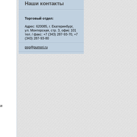
Наши контакты
Торговый отдел:
Адрес: 620085, г. Екатеринбург,
ул. Монтерская, стр. 3, офис 101
тел. / факс: +7 (343) 287-93-70,
+7
(343) 287-93-80
psp@pumori.ru
ти