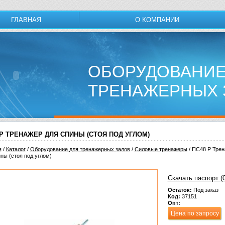
ГЛАВНАЯ
О КОМПАНИИ
ОБОРУДОВАНИЕ
ТРЕНАЖЕРНЫХ 
 Р ТРЕНАЖЕР ДЛЯ СПИНЫ (СТОЯ ПОД УГЛОМ)
я
/
Каталог
/
Обoрудoвание для трeнажерных залoв
/
Силовые тренажеры
/ ПС48 Р Тре
ны (стоя под углом)
Скачать паспорт (0
Остаток:
Под заказ
Код:
37151
Опт:
Цена по запросу