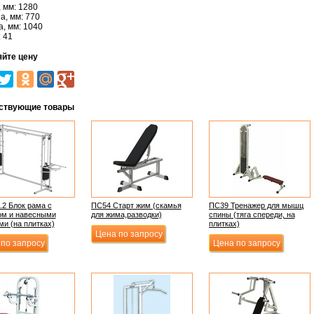
 мм: 1280
, мм: 770
, мм: 1040
: 41
яйте цену
ствующие товары
.2 Блок рама с
ПС54 Старт жим (скамья
ПС39 Тренажер для мышц
ом и навесными
для жима,разводки)
спины (тяга спереди, на
ми (на плитках)
плитках)
Цена по запросу
по запросу
Цена по запросу