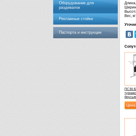
Оборудование для
Длина,
раздевалок
Ширина
Высота
Вес, кг
Рекламные стойки
Уточн
Паспорта и инструкции
Сопут
ПС30.Б
турник
брусья
Цена 