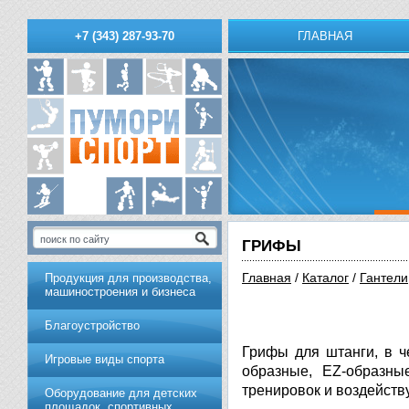
ГЛАВНАЯ
+7 (343) 287-93-70
ГРИФЫ
Главная
/
Каталог
/
Гантели
Продукция для производства,
машиностроения и бизнеса
Благоустройство
Грифы для штанги, в 
Игровые виды спорта
образные, EZ-образны
тренировок и воздейств
Оборудование для детских
площадок, спортивных