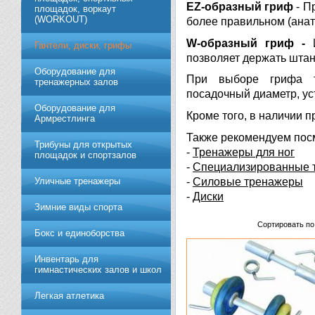
EZ
-образный гриф
-
Пр
площадок, воркаут
(WORKOUT)
более правильном (анат
W
-образный гриф -
Гантели, диски, грифы
позволяет держать штан
Обoрудoвание для
При выборе грифа т
трeнажерных залoв
посадочный диаметр, ус
Оборудование для
Кроме того, в наличии 
Армрестлинга
Также рекомендуем пос
Трибуны для открытых
-
Тренажеры для ног
площадок и спортзалов
-
Специализированные 
-
Силовые тренажеры
Уличные тренажеры
-
Диски
Зимние виды спорта
Сортировать по
Бокс и единоборства
Инвентарь для
гимнастических залов и школ
Легкая атлетика