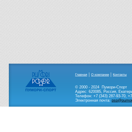
Главная
О компании
Контакты
© 2000 - 2024
Пумори-Спорт
Адрес:
620085
,
Россия
,
Екатер
Телефон:
+7 (343) 287-93-70,
+7
Электронная почта:
psp@pumori