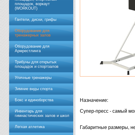
площадок, воркаут
(WORKOUT)
Гантели, диски, грифы
Обoрудoвание для
трeнажерных залoв
Оборудование для
Армрестлинга
Трибуны для открытых
площадок и спортзалов
Уличные тренажеры
Зимние виды спорта
Бокс и единоборства
Назначение:
Супер-пресс - самый мо
Инвентарь для
гимнастических залов и школ
Легкая атлетика
Габаритные размеры, не