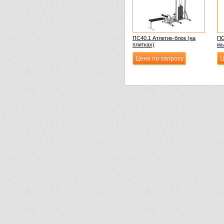
ПС40.1 Атлетик-блок (на
ПС
плитках)
мы
Цена по запросу
Ц