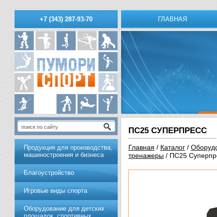
ГЛАВНАЯ
+7 (343) 287-93-70
ПС25 СУПЕРПРЕСС
Главная
/
Каталог
/
Обoрудo
Продукция для производства,
машиностроения и бизнеса
тренажеры
/ ПС25 Суперпр
Благоустройство
Игровые виды спорта
Оборудование для детских
площадок, спортивных