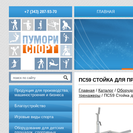
ГЛАВНАЯ
+7 (343) 287-93-70
ПС59 СТОЙКА ДЛЯ 
Главная
/
Каталог
/
Обoрудo
Продукция для производства,
машиностроения и бизнеса
тренажеры
/ ПС59 Стойка д
Благоустройство
Игровые виды спорта
Оборудование для детских
площадок, спортивных