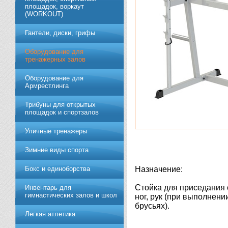
площадок, воркаут
(WORKOUT)
Гантели, диски, грифы
Обoрудoвание для
трeнажерных залoв
Оборудование для
Армрестлинга
Трибуны для открытых
площадок и спортзалов
Уличные тренажеры
Зимние виды спорта
Бокс и единоборства
Назначение:
Стойка для приседания 
Инвентарь для
гимнастических залов и школ
ног, рук (при выполнен
брусьях).
Легкая атлетика