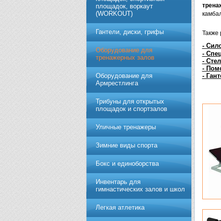
трена
площадок, воркаут
(WORKOUT)
камба
Гантели, диски, грифы
Также 
- Сил
Обoрудoвание для
- Спе
трeнажерных залoв
- Сте
- Пом
- Ган
Оборудование для
Армрестлинга
Трибуны для открытых
площадок и спортзалов
Уличные тренажеры
Зимние виды спорта
Бокс и единоборства
Инвентарь для
гимнастических залов и школ
Легкая атлетика