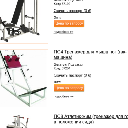
Остаток:
Под заказ
Код:
37192
Скачать паспорт (0 б)
Опт:
Цена по запросу
подробнее »»
ПС4 Тренажер для мышц ног (гак-
машина)
Остаток:
Под заказ
Код:
37204
Скачать паспорт (0 б)
Опт:
Цена по запросу
подробнее »»
ПС8 Атлетик-жим (тренажер для г
в положении сидя)