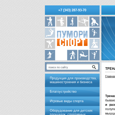
+7 (343) 287-93-70
ТРЕН
Главна
Продукция для производства,
машиностроения и бизнеса
Благоустройство
Трена
бываю
Игровые виды спорта
и раз
полуп
Оборудование для детских
мышцы
площадок, спортивных