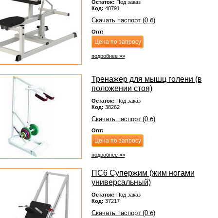
Остаток:
Под заказ
Код:
40791
Скачать паспорт (0 б)
Опт:
Цена по запросу
подробнее »»
Тренажер для мышц голени (в
положении стоя)
Остаток:
Под заказ
Код:
38262
Скачать паспорт (0 б)
Опт:
Цена по запросу
подробнее »»
ПС6 Супержим (жим ногами
универсальный)
Остаток:
Под заказ
Код:
37217
Скачать паспорт (0 б)