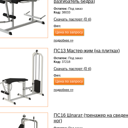
разгибатель бедра)
Остаток:
Под заказ
Код:
38033
Скачать паспорт (0 б)
Опт:
Цена по запросу
подробнее »»
ПС13 Мастер-жим (на плитках)
Остаток:
Под заказ
Код:
37218
Скачать паспорт (0 б)
Опт:
Цена по запросу
подробнее »»
ПС16 Шпагат (тренажер на сведе
ног)