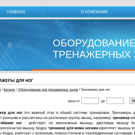
ГЛАВНАЯ
О КОМПАНИИ
ОБОРУДОВАНИЕ
ТРЕНАЖЕРНЫХ 
АЖЕРЫ ДЛЯ НОГ
я
/
Каталог
/
Обoрудoвание для трeнажерных залoв
/ Тренажеры для ног
Цена
от
до
жер для ног
это важный этап в общей системе тренировок. Тренажеры д
т разными и рассчитаны на различные группы мышц, например:
тренажер сг
гибание ног
- действует на икроножные мышцы, двуглавую мышцу б
ерепончатую мышцу бедра;
тренажер для жима ногами
укрепляет мышцы яг
 бедра, работает с коленным, голеностопным и тазобедренным суставами;