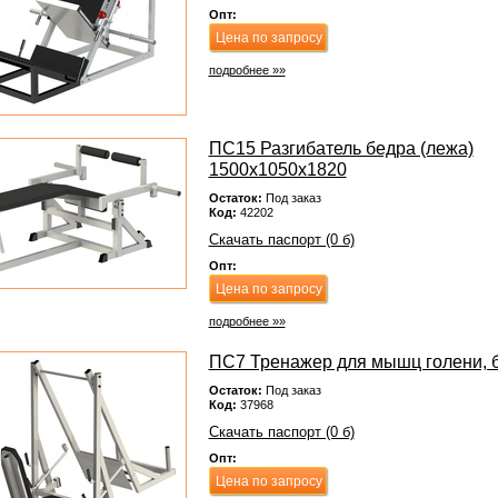
Опт:
Цена по запросу
подробнее »»
ПС15 Разгибатель бедра (лежа)
1500х1050х1820
Остаток:
Под заказ
Код:
42202
Скачать паспорт (0 б)
Опт:
Цена по запросу
подробнее »»
ПС7 Тренажер для мышц голени, 
Остаток:
Под заказ
Код:
37968
Скачать паспорт (0 б)
Опт:
Цена по запросу