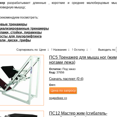
жер
разрабатывает длинные , короткие и средние малоберцовые м
ловидную мышцу;
рекомендуем посмотреть:
овые тренажеры
циализированные тренажеры
ллажи, стойки, пирамиды
осты для пауэрлифтинга
тели, диски, грифы
↓
↑
↓
↑
↓
↑
Сортировать по: Цене
Названию
Остатку
Выводить по
ПС5 Тренажер для мышц ног (жим
ногами лежа)
Остаток:
Под заказ
Код:
37656
Скачать паспорт (0 б)
Опт:
Цена по запросу
подробнее »»
ПС12 Мастер жим (сгибатель-