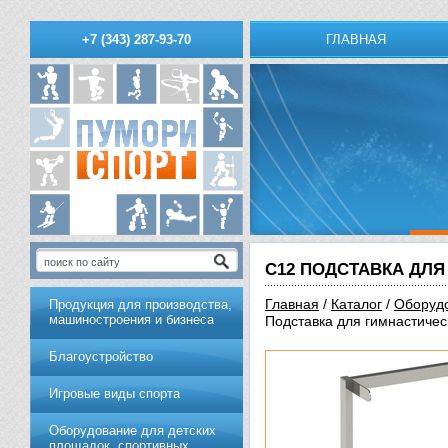
ГЛАВНАЯ
+7 (343) 287-93-70
С12 ПОДСТАВКА ДЛ
Главная
/
Каталог
/
Обoрудo
Продукция для производства,
машиностроения и бизнеса
Подставка для гимнастичес
Благоустройство
Игровые виды спорта
Оборудование для детских
площадок, спортивных