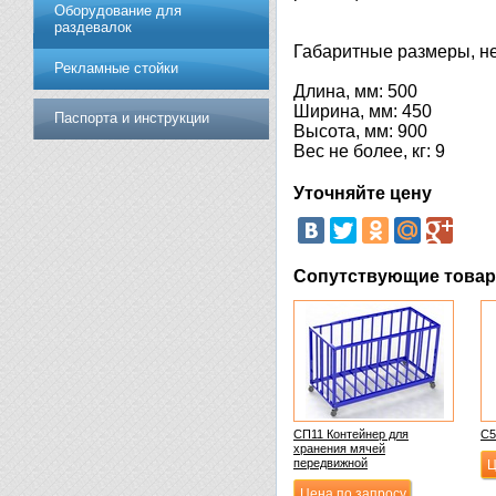
Оборудование для
раздевалок
Габаритные размеры, не
Рекламные стойки
Длина, мм: 500
Ширина, мм: 450
Паспорта и инструкции
Высота, мм: 900
Вес не более, кг: 9
Уточняйте цену
Сопутствующие това
СП11 Контейнер для
С5
хранения мячей
передвижной
Ц
Цена по запросу