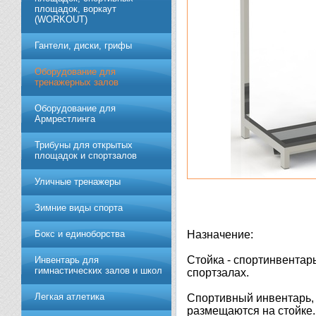
площадок, воркаут
(WORKOUT)
Гантели, диски, грифы
Обoрудoвание для
трeнажерных залoв
Оборудование для
Армрестлинга
Трибуны для открытых
площадок и спортзалов
Уличные тренажеры
Зимние виды спорта
Бокс и единоборства
Назначение:
Стойка - спортинвентар
Инвентарь для
гимнастических залов и школ
спортзалах.
Легкая атлетика
Спортивный инвентарь,
размещаются на стойке.