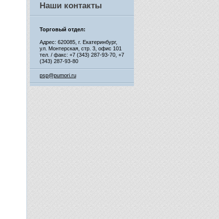
Наши контакты
Торговый отдел:
Адрес: 620085, г. Екатеринбург,
ул. Монтерская, стр. 3, офис 101
тел. / факс: +7 (343) 287-93-70,
+7
(343) 287-93-80
psp@pumori.ru