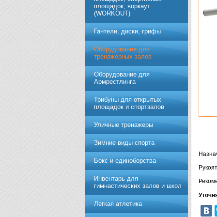
площадок, воркаут
(WORKOUT)
Гантели, диски, грифы
Обoрудoвание для
трeнажерных залoв
Оборудование для
Армрестлинга
Трибуны для открытых
площадок и спортзалов
Уличные тренажеры
Зимние виды спорта
Назна
Бокс и единоборства
Рукоят
Инвентарь для
Рекоме
гимнастических залов и школ
Уточн
Легкая атлетика