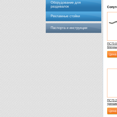
Оборудование для
раздевалок
Сопут
Рекламные стойки
Паспорта и инструкции
ПС73.0
блочны
Цена 
ПС73.2
тренаже
Цена 