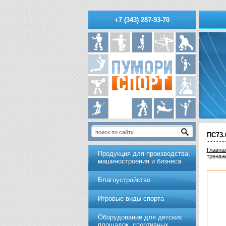
+7 (343) 287-93-70
ПС73
Главна
Продукция для производства,
тренаж
машиностроения и бизнеса
Благоустройство
Игровые виды спорта
Оборудование для детских
площадок, спортивных