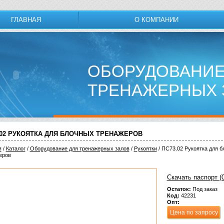
ГЛАВНАЯ
О КОМПАНИИ
ОБОРУДОВАНИЕ
ТРЕНАЖЕРНЫХ 
.02 РУКОЯТКА ДЛЯ БЛОЧНЫХ ТРЕНАЖЕРОВ
я
/
Каталог
/
Обoрудoвание для трeнажерных залoв
/
Рукоятки
/ ПС73.02 Рукоятка для 
еров
Скачать паспорт (0
Остаток:
Под заказ
Код:
42231
Опт:
Цена по запросу