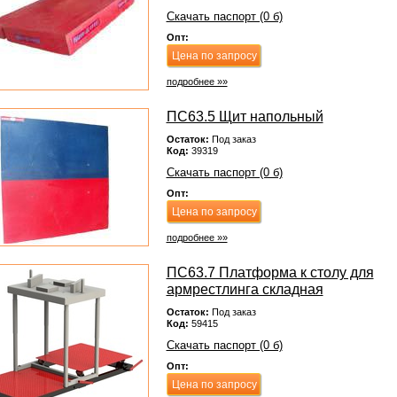
Скачать паспорт (0 б)
Опт:
Цена по запросу
подробнее »»
ПС63.5 Щит напольный
Остаток:
Под заказ
Код:
39319
Скачать паспорт (0 б)
Опт:
Цена по запросу
подробнее »»
ПС63.7 Платформа к столу для
армрестлинга складная
Остаток:
Под заказ
Код:
59415
Скачать паспорт (0 б)
Опт:
Цена по запросу