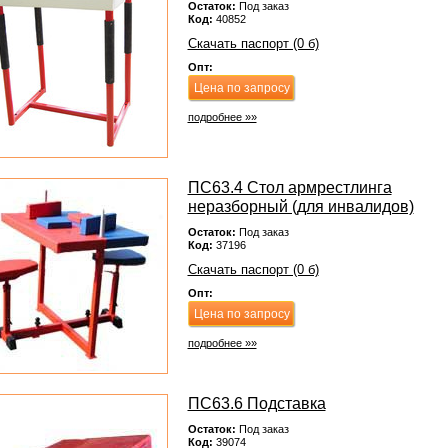
Остаток:
Под заказ
Код:
40852
Скачать паспорт (0 б)
Опт:
Цена по запросу
подробнее »»
ПС63.4 Стол армрестлинга
неразборный (для инвалидов)
Остаток:
Под заказ
Код:
37196
Скачать паспорт (0 б)
Опт:
Цена по запросу
подробнее »»
ПС63.6 Подставка
Остаток:
Под заказ
Код:
39074