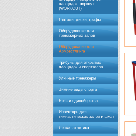
площадок, воркаут
(WORKOUT)
Гантели, диски, грифы
Обoрудoвание для
трeнажерных залoв
Оборудование для
Армрестлинга
Трибуны для открытых
площадок и спортзалов
Уличные тренажеры
Зимние виды спорта
Бокс и единоборства
Инвентарь для
гимнастических залов и школ
Легкая атлетика