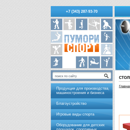
+7 (343) 287-93-70
СТОЛ
Главна
Продукция для производства,
машиностроения и бизнеса
Благоустройство
Игровые виды спорта
Оборудование для детских
площадок, спортивных