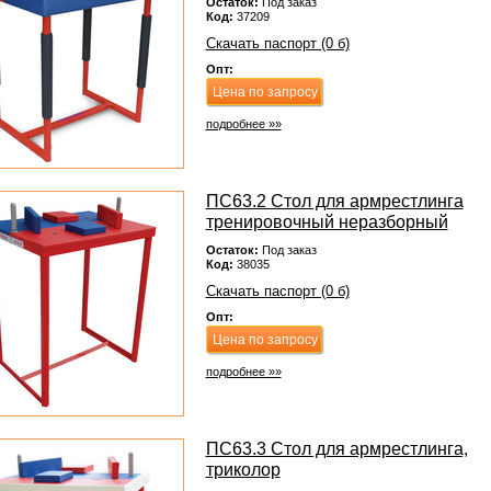
Остаток:
Под заказ
Код:
37209
Скачать паспорт (0 б)
Опт:
Цена по запросу
подробнее »»
ПС63.2 Стол для армрестлинга
тренировочный неразборный
Остаток:
Под заказ
Код:
38035
Скачать паспорт (0 б)
Опт:
Цена по запросу
подробнее »»
ПС63.3 Стол для армрестлинга,
триколор