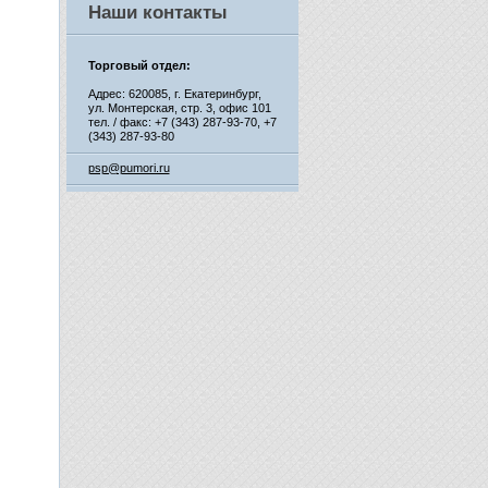
Наши контакты
Торговый отдел:
Адрес: 620085, г. Екатеринбург,
ул. Монтерская, стр. 3, офис 101
тел. / факс: +7 (343) 287-93-70,
+7
(343) 287-93-80
psp@pumori.ru