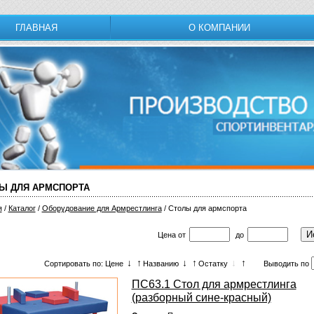
ГЛАВНАЯ
О КОМПАНИИ
Ы ДЛЯ АРМСПОРТА
я
/
Каталог
/
Оборудование для Армрестлинга
/ Столы для армспорта
Цена
от
до
↓
↑
↓
↑
↓
↑
Сортировать по: Цене
Названию
Остатку
Выводить по
ПС63.1 Стол для армрестлинга
(разборный сине-красный)