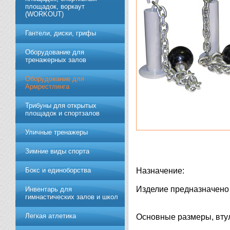
площадок, воркаут
(WORKOUT)
Гантели, диски, грифы
Обoрудoвание для
трeнажерных залoв
Оборудование для
Армрестлинга
Трибуны для открытых
площадок и спортзалов
Уличные тренажеры
Зимние виды спорта
Бокс и единоборства
Назначение:
Изделие предназначено 
Инвентарь для
гимнастических залов и школ
Легкая атлетика
Основные размеры, втул