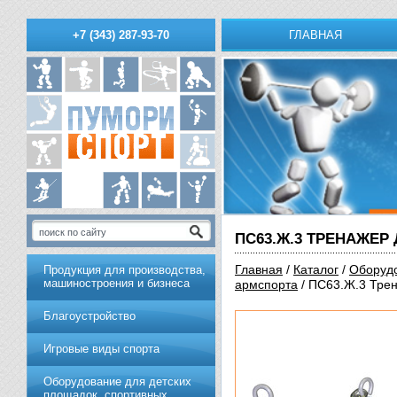
ГЛАВНАЯ
+7 (343) 287-93-70
ПС63.Ж.3 ТРЕНАЖЕР 
Главная
/
Каталог
/
Оборудо
Продукция для производства,
машиностроения и бизнеса
армспорта
/ ПС63.Ж.3 Трен
Благоустройство
Игровые виды спорта
Оборудование для детских
площадок, спортивных