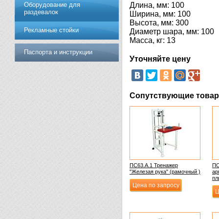
Оборудование для
Длина, мм: 100
раздевалок
Ширина, мм: 100
Высота, мм: 300
Рекламные стойки
Диаметр шара, мм: 100
Масса, кг: 13
Паспорта и инструкции
Уточняйте цену
Сопутствующие това
ПС63.А.1 Тренажер
ПС
"Железая рука" (рамочный )
ар
пл
Цена по запросу
Ц