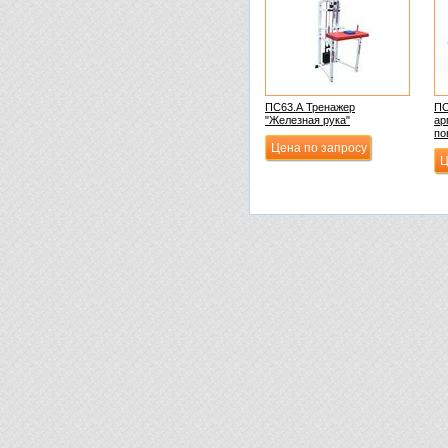
ПС63.А Тренажер
ПС
"Железная рука"
ар
по
Цена по запросу
Ц