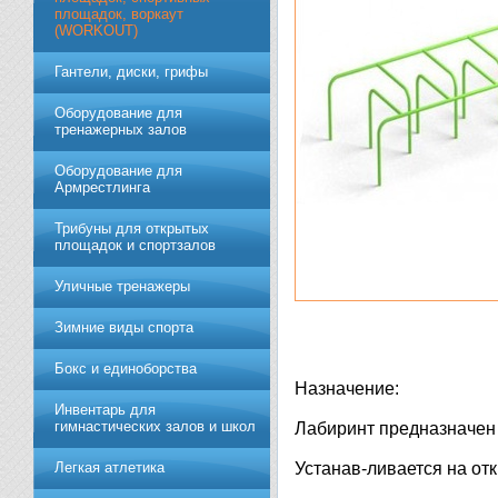
площадок, воркаут
(WORKOUT)
Гантели, диски, грифы
Обoрудoвание для
трeнажерных залoв
Оборудование для
Армрестлинга
Трибуны для открытых
площадок и спортзалов
Уличные тренажеры
Зимние виды спорта
Бокс и единоборства
Назначение:
Инвентарь для
гимнастических залов и школ
Лабиринт предназначен 
Легкая атлетика
Устанав-ливается на от