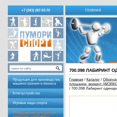
ГЛАВНАЯ
+7 (343) 287-93-70
700.098 ЛАБИРИНТ 
Главная
/
Каталог
/
Оборудо
Продукция для производства,
машиностроения и бизнеса
площадок, воркаут (WORK
/ 700.098 Лабиринт одина
Благоустройство
Игровые виды спорта
Оборудование для детских
площадок, спортивных