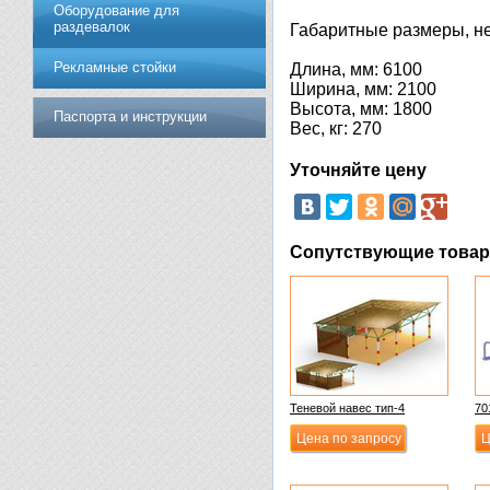
Оборудование для
раздевалок
Габаритные размеры, не
Рекламные стойки
Длина, мм: 6100
Ширина, мм: 2100
Высота, мм: 1800
Паспорта и инструкции
Вес, кг: 270
Уточняйте цену
Сопутствующие това
Теневой навес тип-4
70
Цена по запросу
Ц