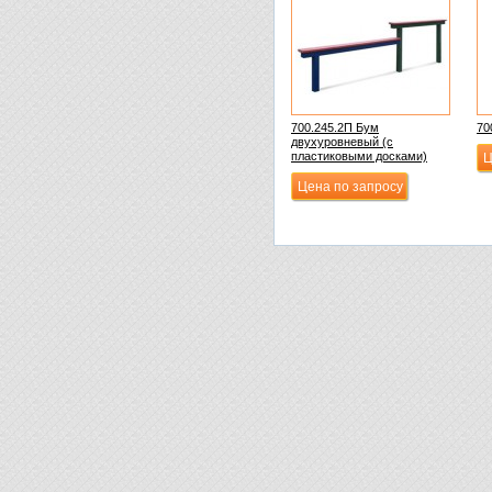
700.245.2П Бум
70
двухуровневый (с
пластиковыми досками)
Ц
Цена по запросу