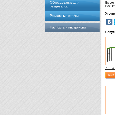
Оборудование для
Высота
раздевалок
Вес, кг
Уточн
Рекламные стойки
Паспорта и инструкции
Сопут
701.54
Цена 