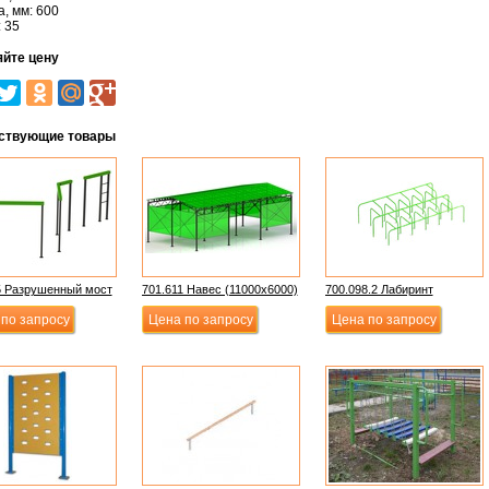
, мм: 600
: 35
яйте цену
ствующие товары
5 Разрушенный мост
701.611 Навес (11000х6000)
700.098.2 Лабиринт
по запросу
Цена по запросу
Цена по запросу