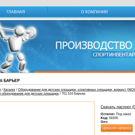
ГЛАВНАЯ
О КОМПАНИИ
16 БАРЬЕР
я
/
Каталог
/
Оборудование для детских площадок, спортивных площадок, воркаут (W
е оборудование для детских площадок
/ 701.516 Барьер
Скачать паспорт (0
Остаток:
Под заказ
Код:
56935
Опт:
Цена по запросу