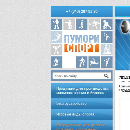
+7 (343) 287-93-70
701.5
Главна
Продукция для производства,
/
Друго
машиностроения и бизнеса
Благоустройство
Игровые виды спорта
Оборудование для детских
площадок, спортивных