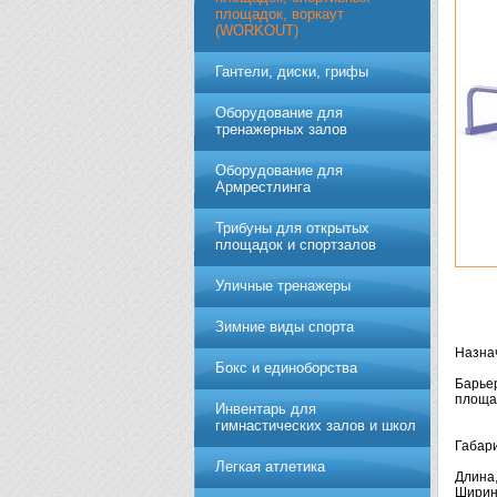
площадок, воркаут
(WORKOUT)
Гантели, диски, грифы
Обoрудoвание для
трeнажерных залoв
Оборудование для
Армрестлинга
Трибуны для открытых
площадок и спортзалов
Уличные тренажеры
Зимние виды спорта
Назна
Бокс и единоборства
Барьер
площа
Инвентарь для
гимнастических залов и школ
Габари
Легкая атлетика
Длина,
Ширина