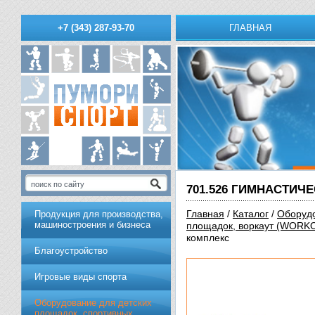
ГЛАВНАЯ
+7 (343) 287-93-70
701.526 ГИМНАСТИЧ
Главная
/
Каталог
/
Оборудо
Продукция для производства,
машиностроения и бизнеса
площадок, воркаут (WORK
комплекс
Благоустройство
Игровые виды спорта
Оборудование для детских
площадок, спортивных