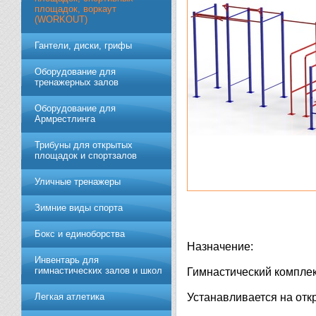
площадок, воркаут
(WORKOUT)
Гантели, диски, грифы
Обoрудoвание для
трeнажерных залoв
Оборудование для
Армрестлинга
Трибуны для открытых
площадок и спортзалов
Уличные тренажеры
Зимние виды спорта
Бокс и единоборства
Назначение:
Инвентарь для
гимнастических залов и школ
Гимнастический комплек
Легкая атлетика
Устанавливается на отк