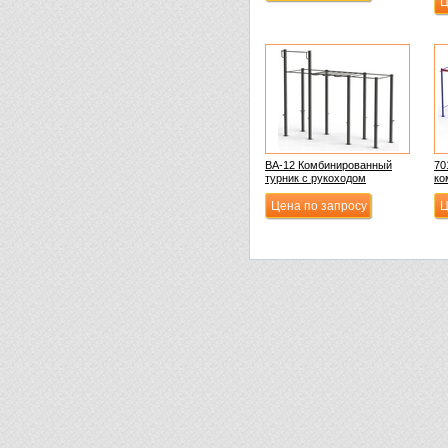
Ц
ВА-12 Комбинированный
70
турник с рукоходом
ко
Цена по запросу
Ц