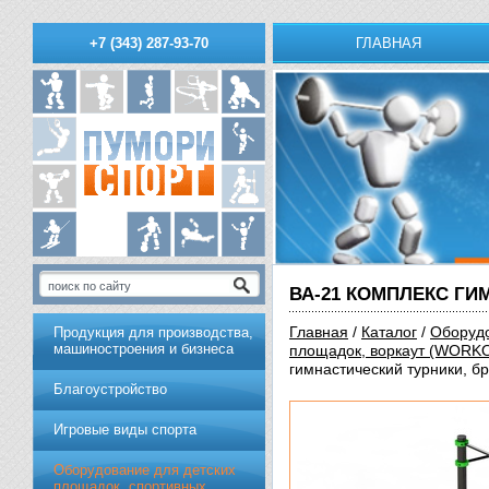
ГЛАВНАЯ
+7 (343) 287-93-70
ВА-21 КОМПЛЕКС ГИ
Главная
/
Каталог
/
Оборудо
Продукция для производства,
машиностроения и бизнеса
площадок, воркаут (WORK
гимнастический турники, б
Благоустройство
Игровые виды спорта
Оборудование для детских
площадок, спортивных