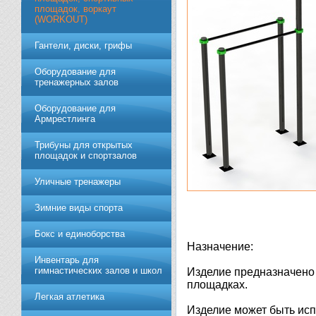
площадок, воркаут
(WORKOUT)
Гантели, диски, грифы
Обoрудoвание для
трeнажерных залoв
Оборудование для
Армрестлинга
Трибуны для открытых
площадок и спортзалов
Уличные тренажеры
Зимние виды спорта
Бокс и единоборства
Назначение:
Инвентарь для
гимнастических залов и школ
Изделие предназначено 
площадках.
Легкая атлетика
Изделие может быть исп