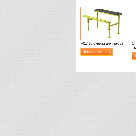
701.415 Скамья для пресса
ОП
«ж
Цена по запросу
Ц