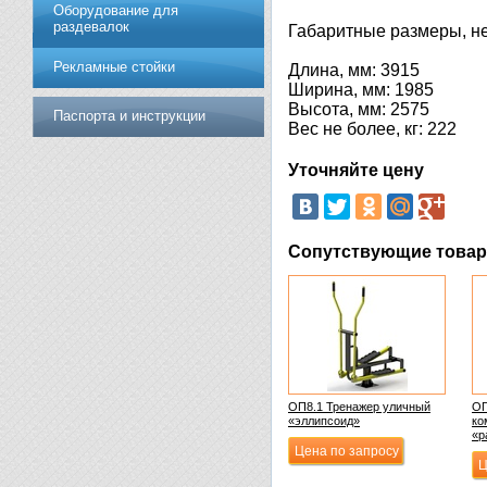
Оборудование для
раздевалок
Габаритные размеры, не
Рекламные стойки
Длина, мм: 3915
Ширина, мм: 1985
Высота, мм: 2575
Паспорта и инструкции
Вес не более, кг: 222
Уточняйте цену
Сопутствующие това
ОП8.1 Тренажер уличный
ОП
«эллипсоид»
ко
«р
Цена по запросу
Ц