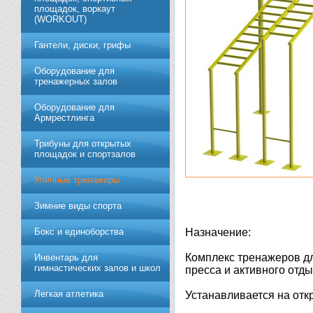
площадок, воркаут
(WORKOUT)
Гантели, диски, грифы
Обoрудoвание для
трeнажерных залoв
Оборудование для
Армрестлинга
Трибуны для открытых
площадок и спортзалов
Уличные тренажеры
Зимние виды спорта
Бокс и единоборства
Назначение:
Комплекс тренажеров д
Инвентарь для
гимнастических залов и школ
пресса и активного отды
Легкая атлетика
Устанавливается на отк