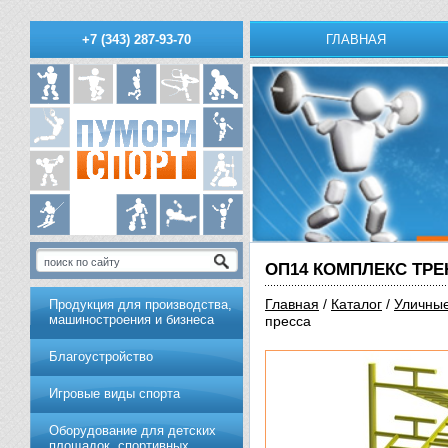
ГЛАВНАЯ
+7 (343) 287-93-70
ОП14 КОМПЛЕКС ТР
Главная
/
Каталог
/
Уличны
Продукция для производства,
машиностроения и бизнеса
пресса
Благоустройство
Игровые виды спорта
Оборудование для детских
площадок, спортивных