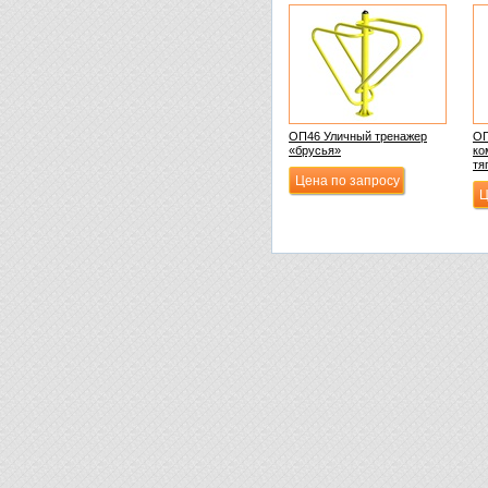
ОП46 Уличный тренажер
ОП
«брусья»
ко
тя
Цена по запросу
Ц