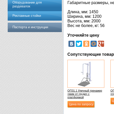
Оборудование для
Габаритные размеры, не
раздевалок
Длина, мм: 1450
Рекламные стойки
Ширина, мм: 1200
Высота, мм: 2000
Вес не более, кг: 56
Паспорта и инструкции
Уточняйте цену
Сопутствующие това
ОП31.1 Уличный тренажер
ОП
«жим от груди» с
«г
платформой
Ц
Цена по запросу