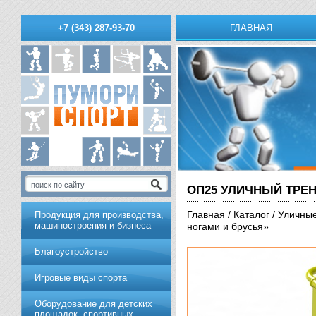
ГЛАВНАЯ
+7 (343) 287-93-70
ОП25 УЛИЧНЫЙ ТРЕ
Главная
/
Каталог
/
Уличны
Продукция для производства,
машиностроения и бизнеса
ногами и брусья»
Благоустройство
Игровые виды спорта
Оборудование для детских
площадок, спортивных