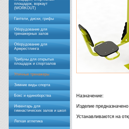
площадок, воркаут
(WORKOUT)
Гантели, диски, грифы
Обoрудoвание для
трeнажерных залoв
Оборудование для
Армрестлинга
Трибуны для открытых
площадок и спортзалов
Уличные тренажеры
Зимние виды спорта
Бокс и единоборства
Назначение:
Изделие предназначено 
Инвентарь для
гимнастических залов и школ
Устанавливаются на от
Легкая атлетика