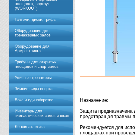
площадок, воркаут
(WORKOUT)
Гантели, диски, грифы
Обoрудoвание для
трeнажерных залoв
Оборудование для
Армрестлинга
Трибуны для открытых
площадок и спортзалов
Уличные тренажеры
Зимние виды спорта
Бокс и единоборства
Назначение:
Защита предназначена д
Инвентарь для
гимнастических залов и школ
предотвращая травмы пр
Легкая атлетика
Рекомендуется для испо
площадках при проведе