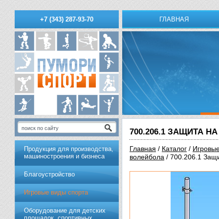
ГЛАВНАЯ
+7 (343) 287-93-70
700.206.1 ЗАЩИТА 
Главная
/
Каталог
/
Игровые
Продукция для производства,
машиностроения и бизнеса
волейбола
/ 700.206.1 Защ
Благоустройство
Игровые виды спорта
Оборудование для детских
площадок, спортивных