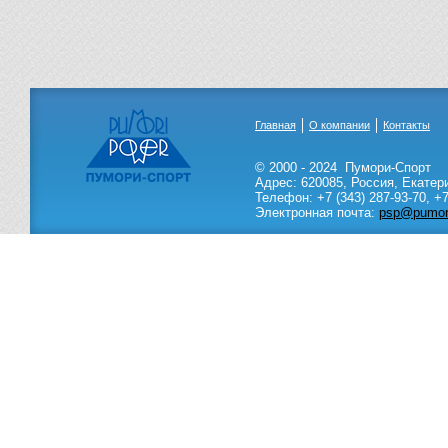
Главная
О компании
Контакты
© 2000 - 2024
Пумори-Спорт
Адрес:
620085
,
Россия
,
Екатер
Телефон:
+7 (343) 287-93-70,
+7
Электронная почта:
psp@pumori