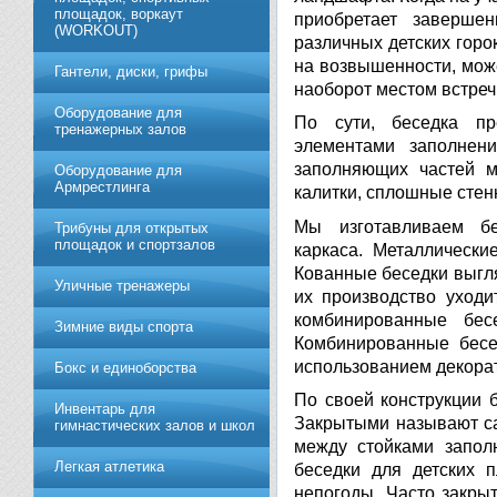
площадок, воркаут
приобретает заверше
(WORKOUT)
различных детских горо
на возвышенности, мож
Гантели, диски, грифы
наоборот местом встречи
Обoрудoвание для
По сути, беседка пр
трeнажерных залoв
элементами заполнен
заполняющих частей м
Оборудование для
Армрестлинга
калитки, сплошные стен
Мы изготавливаем бе
Трибуны для открытых
площадок и спортзалов
каркаса. Металлически
Кованные беседки выгля
Уличные тренажеры
их производство уход
комбинированные бесе
Зимние виды спорта
Комбинированные бесе
использованием декора
Бокс и единоборства
По своей конструкции 
Инвентарь для
Закрытыми называют са
гимнастических залов и школ
между стойками запол
Легкая атлетика
беседки для детских 
непогоды. Часто закры