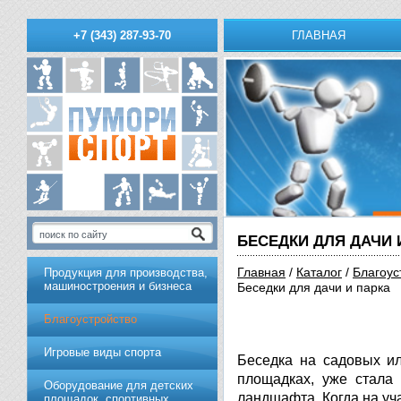
ГЛАВНАЯ
+7 (343) 287-93-70
БЕСЕДКИ ДЛЯ ДАЧИ 
Главная
/
Каталог
/
Благоус
Продукция для производства,
машиностроения и бизнеса
Беседки для дачи и парка
Благоустройство
Игровые виды спорта
Беседка на садовых ил
площадках, уже стала
Оборудование для детских
ландшафта. Когда на уч
площадок, спортивных