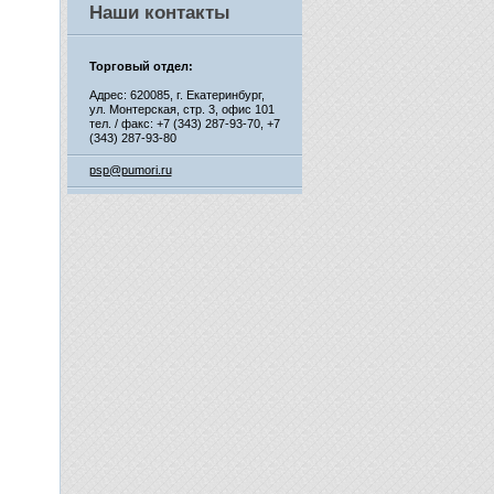
Наши контакты
Торговый отдел:
Адрес: 620085, г. Екатеринбург,
ул. Монтерская, стр. 3, офис 101
тел. / факс: +7 (343) 287-93-70,
+7
(343) 287-93-80
psp@pumori.ru