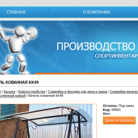
ГЛАВНАЯ
О КОМПАНИИ
ЛЬ КОВАННАЯ KK49
я
/
Каталог
/
Благоустройство
/
Скамейки и беседки для дачи и парка
/
Скамейки-качели
ственной ковкой
/ Качель кованная kk49
Остаток:
Под заказ
Код:
58561
Опт:
Цена по запросу