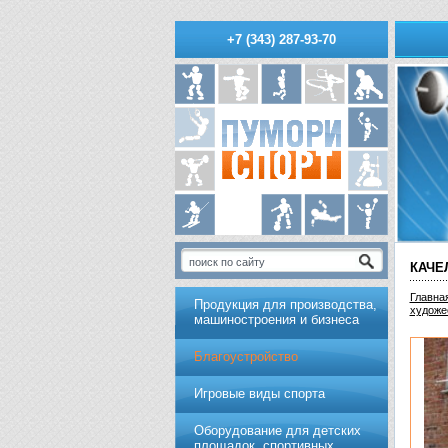
+7 (343) 287-93-70
КАЧЕ
Главна
Продукция для производства,
художе
машиностроения и бизнеса
Благоустройство
Игровые виды спорта
Оборудование для детских
площадок, спортивных