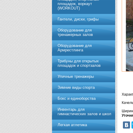
площадок, воркаут
(WORKOUT)
Гантели, диски, грифы
Обoрудoвание для
трeнажерных залoв
Оборудование для
Армрестлинга
Трибуны для открытых
площадок и спортзалов
Уличные тренажеры
Зимние виды спорта
Характ
Бокс и единоборства
Качель
Инвентарь для
Ширина
гимнастических залов и школ
Уточн
Легкая атлетика