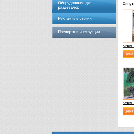
Оборудование для
Сопут
раздевалок
Рекламные стойки
Паспорта и инструкции
Качель
Цена 
Качель
Цена 