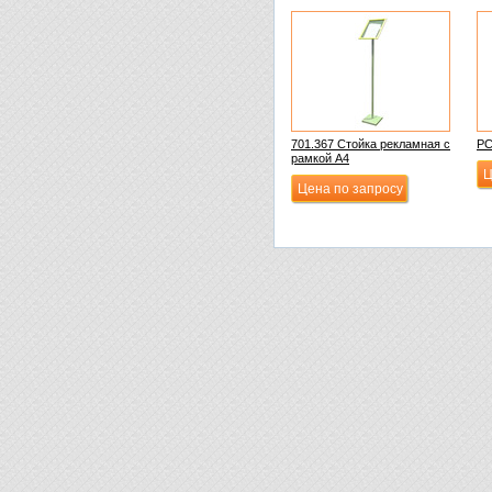
701.367 Стойка рекламная с
РС
рамкой А4
Ц
Цена по запросу