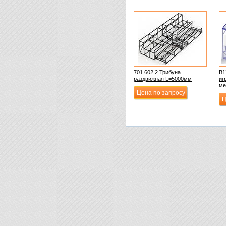
701.602.2 Трибуна
В1
раздвижная L=5000мм
иг
ме
Цена по запросу
Ц