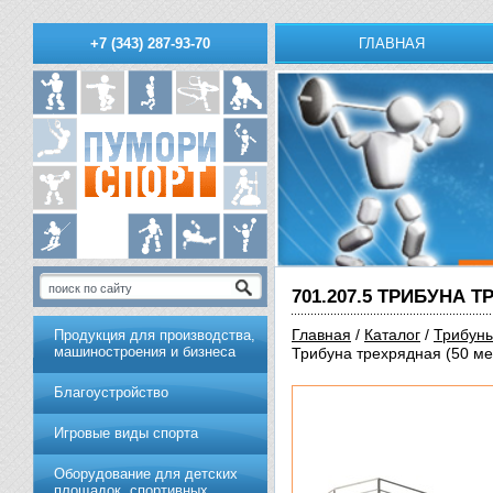
ГЛАВНАЯ
+7 (343) 287-93-70
701.207.5 ТРИБУНА Т
Главная
/
Каталог
/
Трибуны
Продукция для производства,
машиностроения и бизнеса
Трибуна трехрядная (50 ме
Благоустройство
Игровые виды спорта
Оборудование для детских
площадок, спортивных