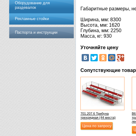
Оборудование для
раздевалок
Габаритные размеры, не
Рекламные стойки
Ширина, мм: 8300
Высота, мм: 1620
Глубина, мм: 2250
Паспорта и инструкции
Масса, кг: 930
Уточняйте цену
Сопутствующие това
701.207.6 Трибуна
В6
трехрядная (44 места)
тр
ле
Цена по запросу
Ц