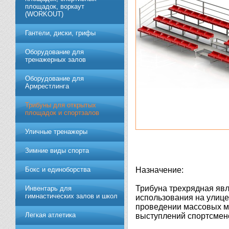
площадок, воркаут
(WORKOUT)
Гантели, диски, грифы
Обoрудoвание для
трeнажерных залoв
Оборудование для
Армрестлинга
Трибуны для открытых
площадок и спортзалов
Уличные тренажеры
Зимние виды спорта
Бокс и единоборства
Назначение:
Трибуна трехрядная яв
Инвентарь для
гимнастических залов и школ
использования на улице
проведении массовых м
Легкая атлетика
выступлений спортсменов