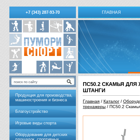
ГЛАВНАЯ
+7 (343) 287-93-70
ПС50.2 СКАМЬЯ ДЛЯ
ШТАНГИ
Продукция для производства,
машиностроения и бизнеса
Главная
/
Каталог
/
Обoрудo
тренажеры
/ ПС50.2 Скамь
Благоустройство
Игровые виды спорта
Оборудование для детских
площадок, спортивных