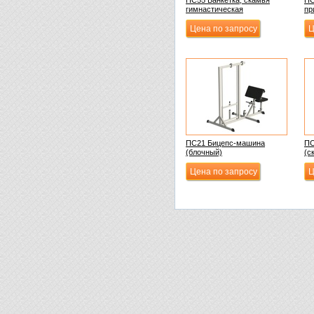
ПС55 Банкетка, скамья
ПС
гимнастическая
пр
Цена по запросу
Ц
ПС21 Бицепс-машина
ПС
(блочный)
(с
Цена по запросу
Ц