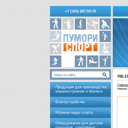
+7 (343) 287-93-70
700.1
Главна
Продукция для производства,
гимнас
машиностроения и бизнеса
Благоустройство
Игровые виды спорта
Оборудование для детских
площадок, спортивных