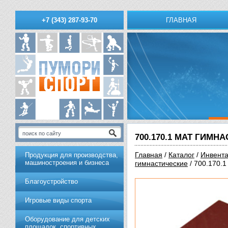
ГЛАВНАЯ
+7 (343) 287-93-70
700.170.1 МАТ ГИМН
Главная
/
Каталог
/
Инвента
Продукция для производства,
машиностроения и бизнеса
гимнастические
/ 700.170.
Благоустройство
Игровые виды спорта
Оборудование для детских
площадок, спортивных