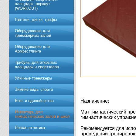
площадок, воркаут
(WORKOUT)
Гантели, диски, грифы
Обoрудoвание для
трeнажерных залoв
Оборудование для
Армрестлинга
Трибуны для открытых
площадок и спортзалов
Уличные тренажеры
Зимние виды спорта
Бокс и единоборства
Назначение:
Мат гимнастический пре
Инвентарь для
гимнастических залов и школ
гимнастических упражне
Легкая атлетика
Рекомендуется для испо
проведении тренировок