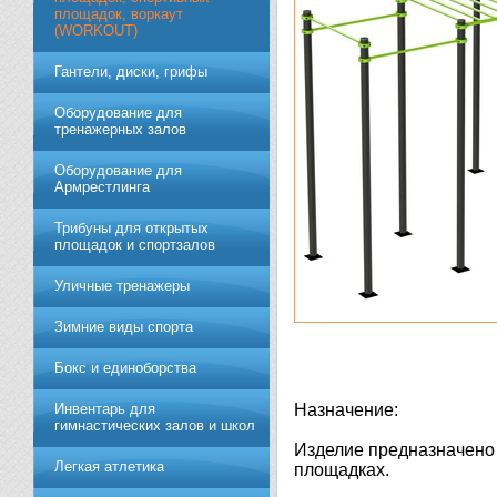
площадок, воркаут
(WORKOUT)
Гантели, диски, грифы
Обoрудoвание для
трeнажерных залoв
Оборудование для
Армрестлинга
Трибуны для открытых
площадок и спортзалов
Уличные тренажеры
Зимние виды спорта
Бокс и единоборства
Инвентарь для
Назначение:
гимнастических залов и школ
Изделие предназначено 
Легкая атлетика
площадках.