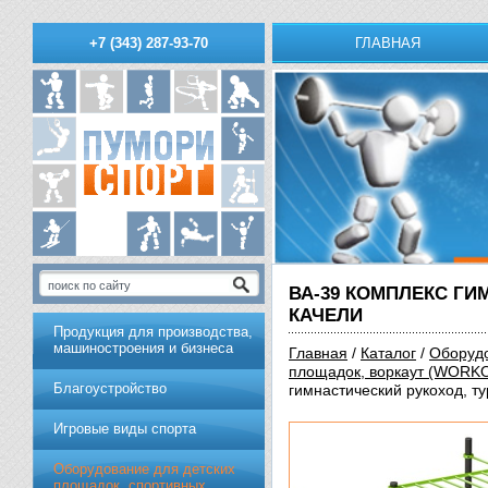
ГЛАВНАЯ
+7 (343) 287-93-70
ВА-39 КОМПЛЕКС ГИ
КАЧЕЛИ
Продукция для производства,
машиностроения и бизнеса
Главная
/
Каталог
/
Оборудо
площадок, воркаут (WORK
Благоустройство
гимнастический рукоход, ту
Игровые виды спорта
Оборудование для детских
площадок, спортивных