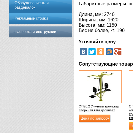
Оборудование для
Габаритные размеры, не
раздевалок
Длина, мм: 2740
Рекламные стойки
Ширина, мм: 1620
Высота, мм: 1150
Вес не более, кг: 190
Паспорта и инструкции
Уточняйте цену
Сопутствующие това
ОП26.2 Уличный тренажер
ОП
«верхняя тяга двойная»
ко
«р
тя
Цена по запросу
Ц