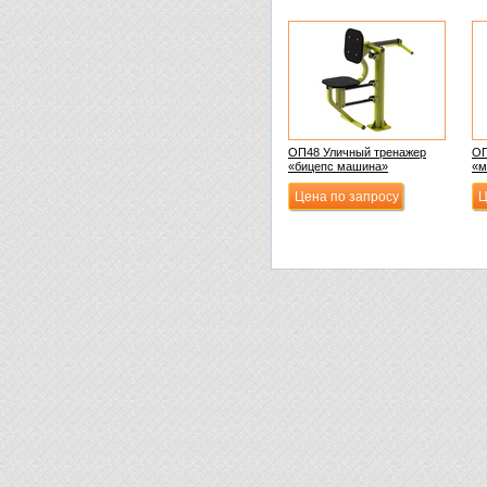
ОП48 Уличный тренажер
ОП
«бицепс машина»
«м
Цена по запросу
Ц