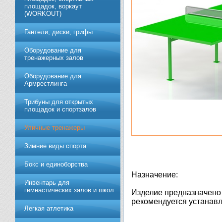
площадок, воркаут
(WORKOUT)
Гантели, диски, грифы
Обoрудoвание для
трeнажерных залoв
Оборудование для
Армрестлинга
Трибуны для открытых
площадок и спортзалов
Уличные тренажеры
Зимние виды спорта
Бокс и единоборства
Назначение:
Инвентарь для
гимнастических залов и школ
Изделие предназначено 
рекомендуется устанавл
Легкая атлетика