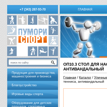
ГЛАВНАЯ
+7 (343) 287-93-70
ОП10.3 СТОЛ ДЛЯ Н
АНТИВАНДАЛЬНЫЙ
Продукция для производства,
машиностроения и бизнеса
Главная
/
Каталог
/
Уличны
тенниса, антивандальный
Благоустройство
Игровые виды спорта
Оборудование для детских
площадок, спортивных