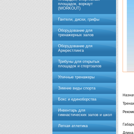
площадок, воркаут
(WORKOUT)
Гантели, диски, грифы
Обoрудoвание для
трeнажерных залoв
Оборудование для
Армрестлинга
Трибуны для открытых
площадок и спортзалов
Уличные тренажеры
Зимние виды спорта
Назна
Бокс и единоборства
Тренаж
Инвентарь для
Рекоме
гимнастических залов и школ
Габари
Легкая атлетика
Длина,