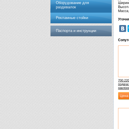
Оборудование для
Ширина
раздевалок
Высота
Масса, 
Рекламные стойки
Уточн
Паспорта и инструкции
Сопут
700.220
подачи
наклон
Цена 