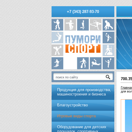
+7 (343) 287-93-70
700.
Главна
Продукция для производства,
для вол
машиностроения и бизнеса
Благоустройство
Игровые виды спорта
Оборудование для детских
площадок, спортивных