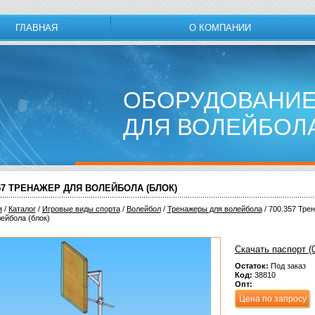
ГЛАВНАЯ
О КОМПАНИИ
ОБОРУДОВАНИЕ
ДЛЯ ВОЛЕЙБОЛ
357 ТРЕНАЖЕР ДЛЯ ВОЛЕЙБОЛА (БЛОК)
я
/
Каталог
/
Игровые виды спорта
/
Волейбол
/
Тренажеры для волейбола
/ 700.357 Тре
ейбола (блок)
Скачать паспорт (0
Остаток:
Под заказ
Код:
38810
Опт:
Цена по запросу