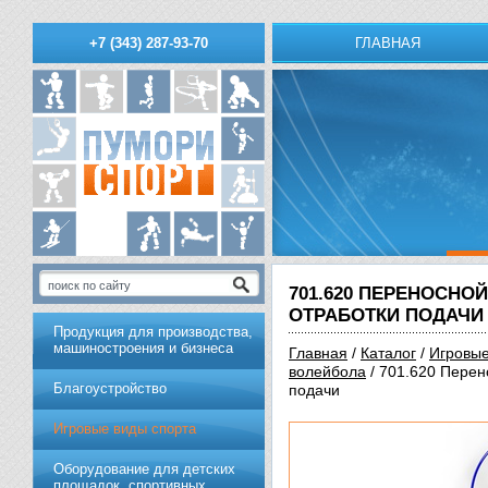
ГЛАВНАЯ
+7 (343) 287-93-70
701.620 ПЕРЕНОСН
ОТРАБОТКИ ПОДАЧИ
Продукция для производства,
машиностроения и бизнеса
Главная
/
Каталог
/
Игровые
волейбола
/ 701.620 Перен
Благоустройство
подачи
Игровые виды спорта
Оборудование для детских
площадок, спортивных