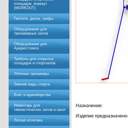
площадок, воркаут
(WORKOUT)
Гантели, диски, грифы
Обoрудoвание для
трeнажерных залoв
Оборудование для
Армрестлинга
Трибуны для открытых
площадок и спортзалов
Уличные тренажеры
Зимние виды спорта
Бокс и единоборства
Инвентарь для
Назначение:
гимнастических залов и школ
Изделие предназначено 
Легкая атлетика