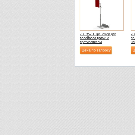
700.357.1 Тренажер для
70
волейбола (блок) с
по
противовесом
на
Цена по запросу
Ц