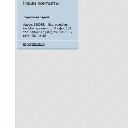
Наши контакты
Торговый отдел:
Адрес: 620085, г. Екатеринбург,
ул. Монтерская, стр. 3, офис 101
тел. / факс: +7 (343) 287-93-70,
+7
(343) 287-93-80
psp@pumori.ru