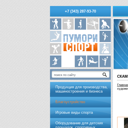
+7 (343) 287-93-70
СКАМ
Главна
Продукция для производства,
художе
машиностроения и бизнеса
Благоустройство
Игровые виды спорта
Оборудование для детских
площадок, спортивных