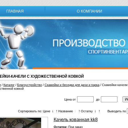
ГЛАВНАЯ
О КОМПАНИИ
ЕЙКИ-КАЧЕЛИ С ХУДОЖЕСТВЕННОЙ КОВКОЙ
я
/
Каталог
/
Благоустройство
/
Скамейки и беседки для дачи и парка
/ Скамейки-качели
ственной ковкой
Цена
от
до
↓
↑
↓
↑
↓
↑
Сортировать по: Цене
Названию
Остатку
Выводить по
Качель кованная kk8
Остаток:
Под заказ