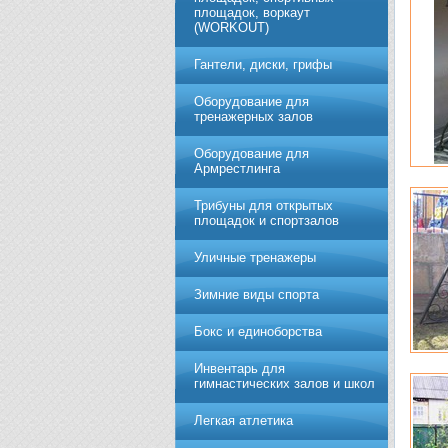
площадок, воркаут
(WORKOUT)
Гантели, диски, грифы
Обoрудoвание для
трeнажерных залoв
Оборудование для
Армрестлинга
Трибуны для открытых
площадок и спортзалов
Уличные тренажеры
Зимние виды спорта
Бокс и единоборства
Инвентарь для
гимнастических залов и школ
Легкая атлетика