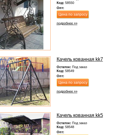
Код:
58550
Опт:
Цена по запросу
подробнее »»
Качель кованная kk7
Остаток:
Под заказ
Код:
58549
Опт:
Цена по запросу
подробнее »»
Качель кованная kk5
Остаток:
Под заказ
Код:
58548
Опт: