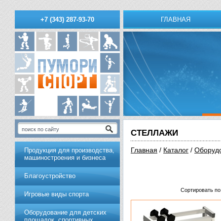
ГЛАВНАЯ
+7 (343) 287-93-70
СТЕЛЛАЖИ
Главная
/
Каталог
/
Обoрудo
Продукция для производства,
машиностроения и бизнеса
Благоустройство
Сортировать по
Игровые виды спорта
Оборудование для детских
площадок, спортивных