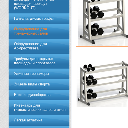
площадок, воркаут
(WORKOUT)
Гантели, диски, грифы
Обoрудoвание для
трeнажерных залoв
Оборудование для
Армрестлинга
Трибуны для открытых
площадок и спортзалов
Уличные тренажеры
Зимние виды спорта
Бокс и единоборства
Инвентарь для
гимнастических залов и школ
Легкая атлетика