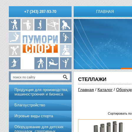
ГЛАВНАЯ
+7 (343) 287-93-70
СТЕЛЛАЖИ
Главная
/
Каталог
/
Обoрудo
Продукция для производства,
машиностроения и бизнеса
Благоустройство
Сортировать по
Игровые виды спорта
Оборудование для детских
площадок, спортивных