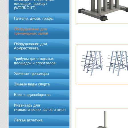
площадок, воркаут
(WORKOUT)
Гантели, диски, грифы
Обoрудoвание для
трeнажерных залoв
Оборудование для
Армрестлинга
Трибуны для открытых
площадок и спортзалов
Уличные тренажеры
Зимние виды спорта
Бокс и единоборства
Инвентарь для
гимнастических залов и школ
Легкая атлетика