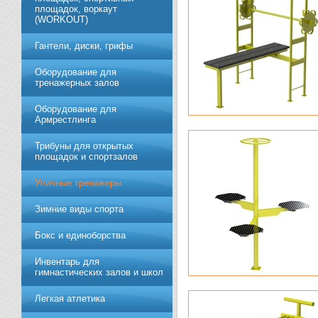
площадок, воркаут
(WORKOUT)
Гантели, диски, грифы
Обoрудoвание для
трeнажерных залoв
Оборудование для
Армрестлинга
Трибуны для открытых
площадок и спортзалов
Уличные тренажеры
Зимние виды спорта
Бокс и единоборства
Инвентарь для
гимнастических залов и школ
Легкая атлетика