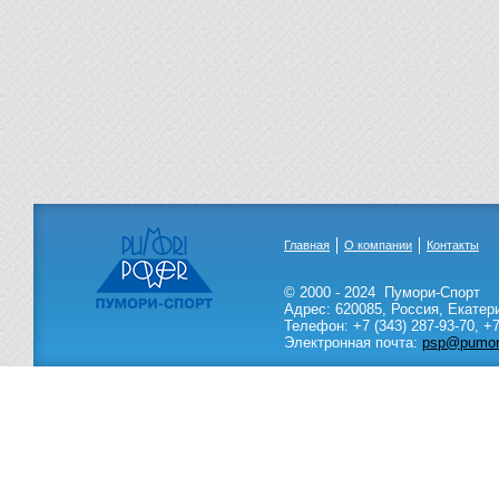
Главная
О компании
Контакты
© 2000 - 2024
Пумори-Спорт
Адрес:
620085
,
Россия
,
Екатер
Телефон:
+7 (343) 287-93-70,
+7
Электронная почта:
psp@pumori