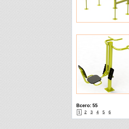
Всего: 55
1
2
3
4
5
6