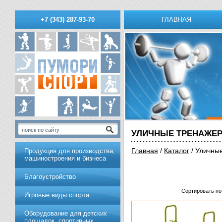
ГЛАВНАЯ
+7 (343) 287-93-70
УЛИЧНЫЕ ТРЕНАЖЕ
Главная
/
Каталог
/ Уличны
Продукция для производства,
машиностроения и бизнеса
Благоустройство
Сортировать по
Игровые виды спорта
Оборудование для детских
площадок, спортивных