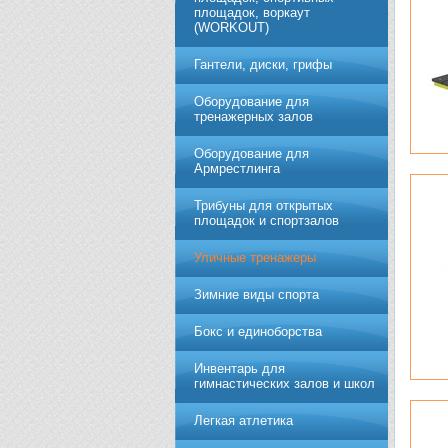
площадок, воркаут
(WORKOUT)
Гантели, диски, грифы
Обoрудoвание для
трeнажерных залoв
Оборудование для
Армрестлинга
Трибуны для открытых
площадок и спортзалов
Уличные тренажеры
Зимние виды спорта
Бокс и единоборства
Инвентарь для
гимнастических залов и школ
Легкая атлетика