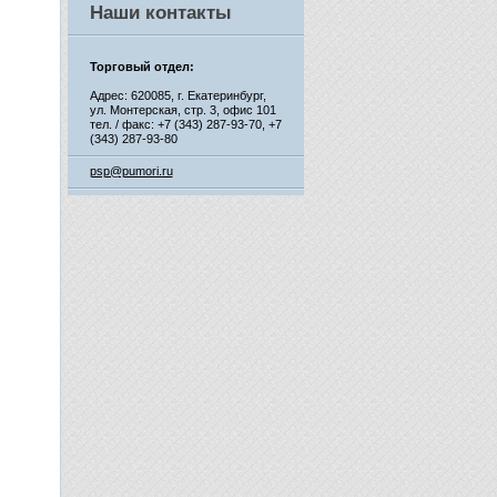
Наши контакты
Торговый отдел:
Адрес: 620085, г. Екатеринбург,
ул. Монтерская, стр. 3, офис 101
тел. / факс: +7 (343) 287-93-70,
+7
(343) 287-93-80
psp@pumori.ru