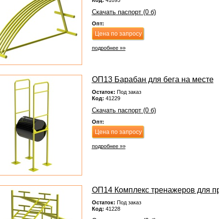
Код:
41095
Скачать паспорт (0 б)
Опт:
Цена по запросу
подробнее »»
ОП13 Барабан для бега на месте
Остаток:
Под заказ
Код:
41229
Скачать паспорт (0 б)
Опт:
Цена по запросу
подробнее »»
ОП14 Комплекс тренажеров для п
Остаток:
Под заказ
Код:
41228